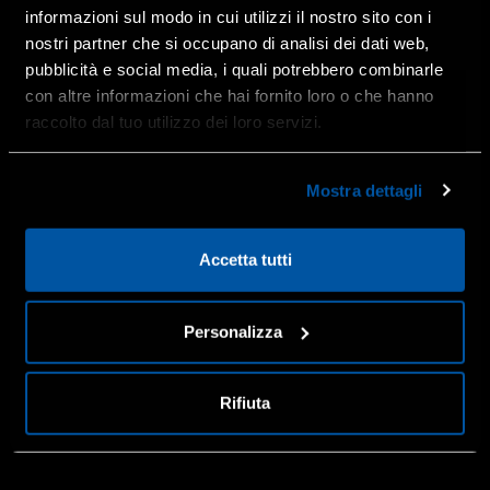
informazioni sul modo in cui utilizzi il nostro sito con i
nostri partner che si occupano di analisi dei dati web,
pubblicità e social media, i quali potrebbero combinarle
con altre informazioni che hai fornito loro o che hanno
raccolto dal tuo utilizzo dei loro servizi.
ATTENZIONE!
Object reference not set to an instance of an object.
Mostra dettagli
OK, HO CAPITO
Accetta tutti
Personalizza
Rifiuta